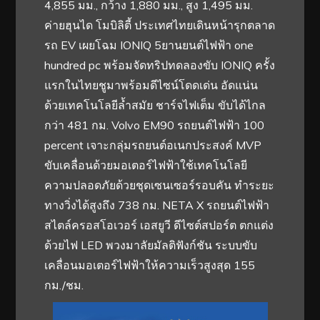
4,855 มม., กว้าง 1,880 มม., สูง 1,495 มม.
ค่ายฮุนได โมบิลิตี้ ประเทศไทยเดินหน้ารุกตลาด
รถ EV เผยโฉม IONIQ 5ยานยนต์ไฟฟ้า one
hundred pc พร้อมจัดทริปทดลองขับ IONIQ ครั้ง
แรกในไทยชูมาพร้อมดีไซน์โดดเด่น อัดแน่น
ด้วยเทคโนโลยีล้ำสมัย ชาร์จไฟเต็ม ขับได้ไกล
กว่า 481 กม. Volvo EM90 รถยนต์ไฟฟ้า 100
percent เจาะกลุ่มรถยนต์อเนกประสงค์ MVP
ขับเคลื่อนด้วยมอเตอร์ไฟฟ้าใช้เทคโนโลยี
ความปลอดภัยด้วยชุดเซนเซอร์รอบคัน ทำระยะ
ทางวิ่งได้สูงถึง 738 กม. NETA X รถยนต์ไฟฟ้า
สไตล์ครอสโอเวอร์ เอสยูวี ดีไซต์สปอร์ต ตกแต่ง
ด้วยไฟ LED พวงมาลัยมัลติฟังก์ชัน ระบบขับ
เคลื่อนมอเตอร์ไฟฟ้าให้ความเร็วสูงสุด 155
กม./ชม.