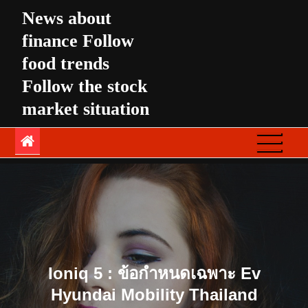
Skip
News about
to
finance Follow
content
food trends
Follow the stock
market situation
Ioniq 5 : ข้อกำหนดเฉพาะ Ev
Hyundai Mobility Thailand