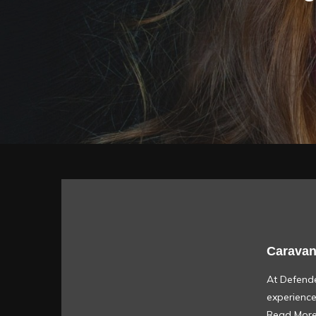
Caravan
At Defende
experienc
Read Mor