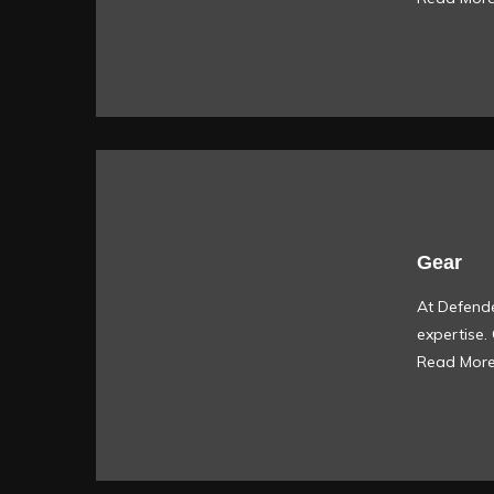
Gear
At Defende
expertise
Read Mor