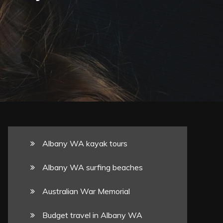
Albany WA kayak tours
Albany WA surfing beaches
Australian War Memorial
Budget travel in Albany WA