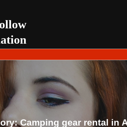
ollow
uation
ory:
Camping gear rental in 