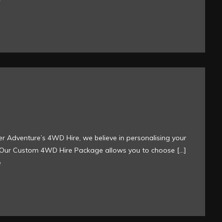
r Adventure’s 4WD Hire, we believe in personalising your
. Our Custom 4WD Hire Package allows you to choose […]
e