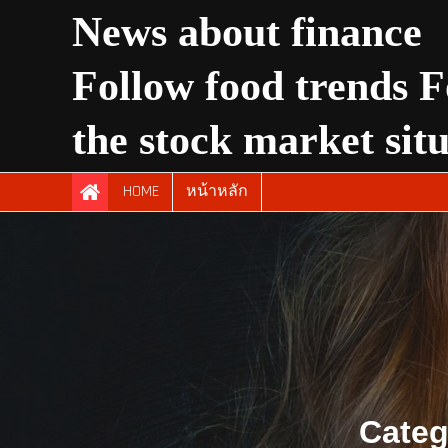
Skip
News about finance
to
content
Follow food trends F
the stock market sit
HOME
หน้าหลัก
Categ