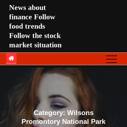
Skip
News about
to
finance Follow
content
food trends
Follow the stock
market situation
Category:
Wilsons
Promontory National Park