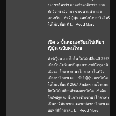
งอาซาฮิคาว่า ศาลเจ้าคามิกาว่า สวน
สัตว์อาซาฮิยาม่า ชมขบวนพาเหรด
เพนกวิน… ทัวร์ญี่ปุ่น ฮอกไกโด อาโอโมริ
ใบไม้เปลี่ยนสี […]
Read More
เปิด 5 ขั้นตอนเตรียมไปเที่ยว
ญี่ปุ่น ฉบับคนไทย
ทัวร์ญี่ปุ่น ฮอกไกโด ใบไม้เปลี่ยนสี 2567
เมืองโนโบริเบทสึ หุบเขานรกจิโกกุดานิ
เมืองฮาโกดาเตะ ฮาโกดาเตะไนท์วิว
เมืองฮาโกดาเตะ … ทัวร์ญี่ปุ่น ฮอกไกโด
ใบไม้เปลี่ยนสี 2567 สัมผัสความโรแมน
ติกใบไม้เปลี่ยนสีของฮอกไกโด เช็คอิน
โกดังอิฐแดง ขึ้นกระเช้าเขาฮาโกดาเตะ
เนินฮาจิมันซากะ ตลาดปลาฮาโกดาเตะ
บ่อหมีสีน้ำตาล… […]
Read More