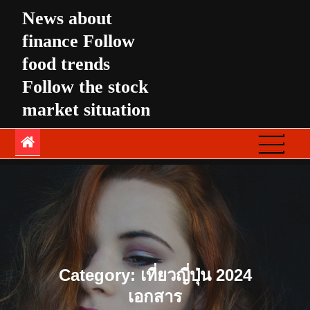
Skip
News about
to
finance Follow
content
food trends
Follow the stock
market situation
Category:
เที่ยวญี่ปุ่น 2024
เอกสาร