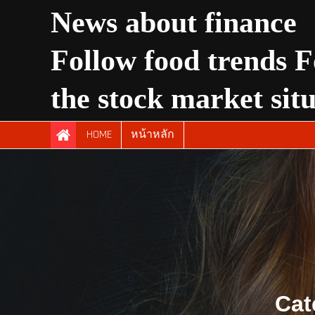
Skip
News about finance
to
content
Follow food trends F
the stock market sit
HOME
หน้าหลัก
Cat