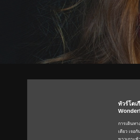
ทัวร์โตเ
Wonderf
การเดินทาง
เดียว เจอก
ขาวเกาะช้าง