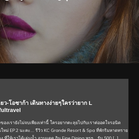
กียว-โอซาก้า เดินทางง่ายๆใครว่ายาก L
ultravel
ของเรายังไม่จบเพียงเท่านี้ ใครอยากตะลุยไปกับเราต่ออดใจรอนิด
ันใหม่ EP.2 นะคะ…. รีวิว KC Grande Resort & Spa ที่พักริมหาดทราย
 ที่ให้เราได้เล่นน้ำ อาบแดด กิน Fine Dining หรูๆ… รับ 500 […]