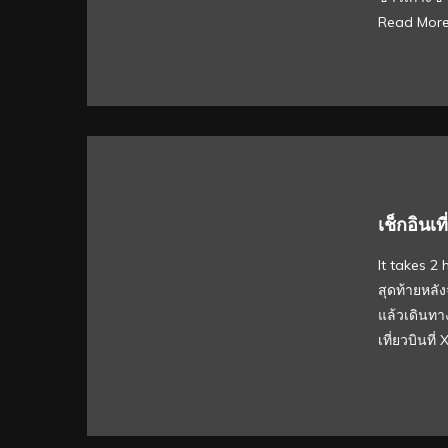
Read Mor
เช็กอินเท
It takes
สุดท้ายหลัง
แล้วเดินทา
เที่ยวบินที่