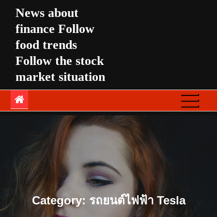
Skip
News about
to
finance Follow
content
food trends
Follow the stock
market situation
Category:
รถยนต์ไฟฟ้า Tesla