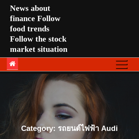
Skip
News about
to
finance Follow
content
food trends
Follow the stock
market situation
Category:
รถยนต์ไฟฟ้า Audi