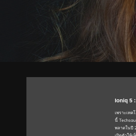
Ioniq 5
เพราะเทคโนโ
นี้ Techsa
พลาดในปี 
เปิดตัวให้