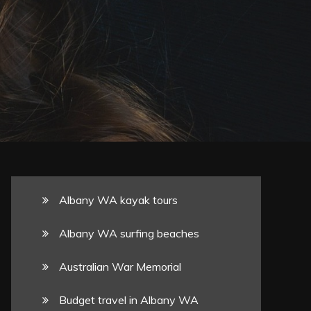
Albany WA kayak tours
Albany WA surfing beaches
Australian War Memorial
Budget travel in Albany WA