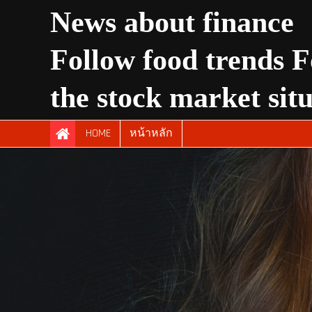
Skip
News about finance
to
content
Follow food trends F
the stock market sit
HOME
หน้าหลัก