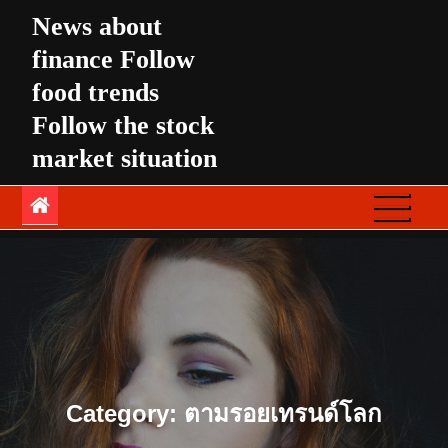
Skip
News about
to
finance Follow
content
food trends
Follow the stock
market situation
Category:
ตามรอยเทรนด์โลก