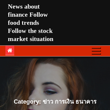
Skip
News about
to
finance Follow
content
food trends
Follow the stock
market situation
Category:
ข่าว การเงิน ธนาคาร