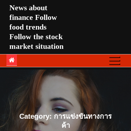
Skip
News about
to
finance Follow
content
food trends
Follow the stock
market situation
Category:
การแข่งขันทางการ
ค้า