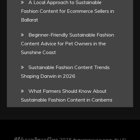
A Local Approach to Sustainable
Fashion Content for Ecommerce Sellers in
Ballarat
Beginner-Friendly Sustainable Fashion
Content Advice for Pet Owners in the
Sunshine Coast
Sustainable Fashion Content Trends
Shaping Darwin in 2026
What Farmers Should Know About
Sustainable Fashion Content in Canberra
ซีรี่ย์เกาหลีพากย์ไทย 2025
รับชมทุกตอนคุณภาพระดับ HD