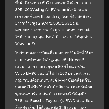
ทั้งน่าทึ่ง น่าประทับใจ และน่ากลัวด้วย… ราคา
395, ,000Wuling Air EV รถยนต์ไฟฟ้าขนาด
เล็ก แฮทช์แบค three ประตู four ที่นั่ง มิติตัวรถ
ยาว/กว้าง/สูง 2,974/1,505/1,631 มม.
Mr.Carro ขอรวบรวมข้อมูล 10 อันดับ รถยนต์
ไฟฟ้าราคาถูกสุด ประจำปี 2022 มาให้ทุกท่าน
ได้ทราบครับ.
ในส่วนของการขับเคลื่อน มอเตอร์ไฟฟ้าที่ให้มา
สามารถทำพละกำลังสูงสุดได้ที่ thirteen.5
แรงม้า ทำความเร็วสูงสุด 80 กิโลเมตร/ชม.
Volvo EM90 รถยนต์ไฟฟ้า 100 percent เจาะ
กลุ่มรถยนต์อเนกประสงค์ MVP ขับเคลื่อนด้วย
มอเตอร์ไฟฟ้าใช้เทคโนโลยีความปลอดภัยด้วย
ชุดเซนเซอร์รอบคัน ทำระยะทางวิ่งได้สูงถึง
738 กม. Porsche Taycan รุ่น RWD ขับเคลื่อน
ล้อหลัง เลือกได้ทั้งขุมพลัง 326 แรงม้า และ