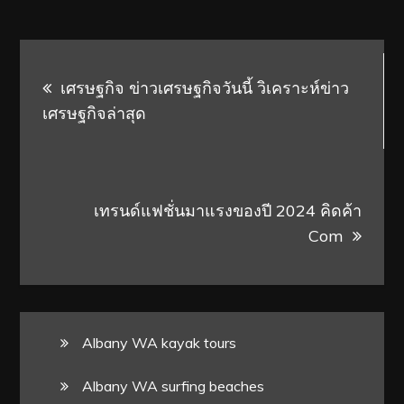
Post
เศรษฐกิจ ข่าวเศรษฐกิจวันนี้ วิเคราะห์ข่าว
navigation
เศรษฐกิจล่าสุด
เทรนด์แฟชั่นมาแรงของปี 2024 คิดค้า
Com
Albany WA kayak tours
Albany WA surfing beaches