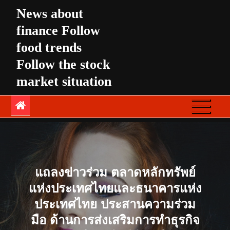
Skip
News about
to
finance Follow
content
food trends
Follow the stock
market situation
แถลงข่าวร่วม ตลาดหลักทรัพย์
แห่งประเทศไทยและธนาคารแห่ง
ประเทศไทย ประสานความร่วม
มือ ด้านการส่งเสริมการทำธุรกิจ