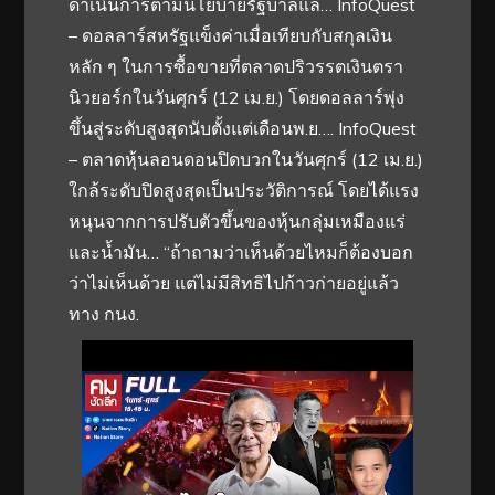
ดำเนินการตามนโยบายรัฐบาลแล… InfoQuest
– ดอลลาร์สหรัฐแข็งค่าเมื่อเทียบกับสกุลเงิน
หลัก ๆ ในการซื้อขายที่ตลาดปริวรรตเงินตรา
นิวยอร์กในวันศุกร์ (12 เม.ย.) โดยดอลลาร์พุ่ง
ขึ้นสู่ระดับสูงสุดนับตั้งแต่เดือนพ.ย…. InfoQuest
– ตลาดหุ้นลอนดอนปิดบวกในวันศุกร์ (12 เม.ย.)
ใกล้ระดับปิดสูงสุดเป็นประวัติการณ์ โดยได้แรง
หนุนจากการปรับตัวขึ้นของหุ้นกลุ่มเหมืองแร่
และน้ำมัน… “ถ้าถามว่าเห็นด้วยไหมก็ต้องบอก
ว่าไม่เห็นด้วย แต่ไม่มีสิทธิไปก้าวก่ายอยู่แล้ว
ทาง กนง.