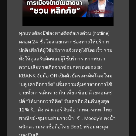
ทุกแห่งต้องมีช่องทางติดต่อเร่งด่วน (hotline)
ตลอด 24 ชั่วโมง แยกจากช่องทางให้บริการ
ปกติ เพื่อให้ผู้ใช้บริการแจ้งเหตุได้โดยเร็ว รวม
ทั้งให้ดูแลรับผิดชอบผู้ใช้บริการ หากพบว่า
ความเสียหายเกิดจากข้อบกพร่องของ สง.
KBANK จับมือ OR เปิดตัวบัตรเครดิตโฉมใหม่
“บลู เครดิตการ์ด” เพิ่มความคุ้มค่าจากการใช้
จ่ายทั้งการเดินทาง กิน เที่ยว ช้อป ด้วยคอนเซ
ปต์ “ให้มากกว่าที่คิด” รับเครดิตเงินคืนสูงสุด
12% รั… คิง เพาเวอร์ จับมือ “กทม.-ททท-ไทย
พาณิชย์-ชุมชนย่านรางน้ำ” จั… Moody’s คงน้ำ
หนักความน่าเชื่อถือไทย Baa1 พร้อมคงมุม
มองมีเสถี…