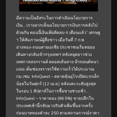
มีความเป็นอิสระในการดำเนินนโยบายการ
เงิน… เราอยากเห็นนโยบายการเงินการคลังไป
ด้วยกัน ตอนนี้เงินเฟ้อติดลบ 4 เดือนแล้ว” เศรษฐ
า ให้สัมภาษณ์ผู้สื่อข่าว เมื่อวันที่ 7 ก.พ.
อ่างทอง-ถนนสายเอเชีย ประชาชนเริ่มทยอย
เดินทางกลับเข้ากรุงเทพฯ หลังหยุดยาวช่วง
เทศกาลสงกรานต์ ตลอดเส้นทาง มีรถยนต์หนา
แน่น เต็มช่องจราจรใช้ความเร็วได้ประมาณ
กม./ชม. InfoQuest – ตลาดหุ้นยุโรปปิดบวกเล็ก
น้อยในวันศุกร์ (12 เม.ย.) หลังแตะระดับสูงสุด
ในรอบ 1 สัปดาห์ในการซื้อขายช่วงเช้า…
InfoQuest – ราคาทอง (96.5%) ขายปลีกใน
ประเทศเช้านี้กลับมาปรับตัวเพิ่มขึ้นจากครั้ง
ก่อนบาททองคำละ 250 ตามสถานการณ์ราคา