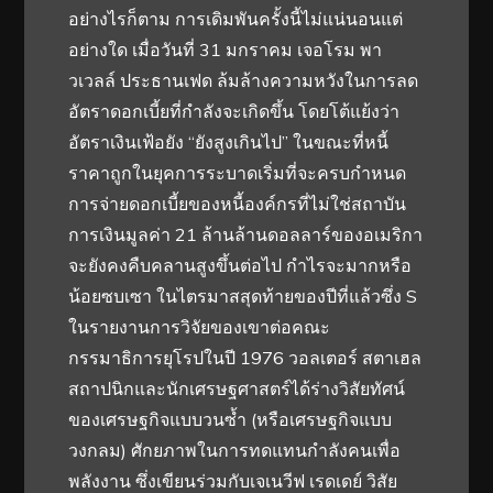
อย่างไรก็ตาม การเดิมพันครั้งนี้ไม่แน่นอนแต่
อย่างใด เมื่อวันที่ 31 มกราคม เจอโรม พา
วเวลล์ ประธานเฟด ล้มล้างความหวังในการลด
อัตราดอกเบี้ยที่กำลังจะเกิดขึ้น โดยโต้แย้งว่า
อัตราเงินเฟ้อยัง “ยังสูงเกินไป” ในขณะที่หนี้
ราคาถูกในยุคการระบาดเริ่มที่จะครบกำหนด
การจ่ายดอกเบี้ยของหนี้องค์กรที่ไม่ใช่สถาบัน
การเงินมูลค่า 21 ล้านล้านดอลลาร์ของอเมริกา
จะยังคงคืบคลานสูงขึ้นต่อไป กำไรจะมากหรือ
น้อยซบเซา ในไตรมาสสุดท้ายของปีที่แล้วซึ่ง S
ในรายงานการวิจัยของเขาต่อคณะ
กรรมาธิการยุโรปในปี 1976 วอลเตอร์ สตาเฮล
สถาปนิกและนักเศรษฐศาสตร์ได้ร่างวิสัยทัศน์
ของเศรษฐกิจแบบวนซ้ำ (หรือเศรษฐกิจแบบ
วงกลม) ศักยภาพในการทดแทนกำลังคนเพื่อ
พลังงาน ซึ่งเขียนร่วมกับเจเนวีฟ เรดเดย์ วิสัย