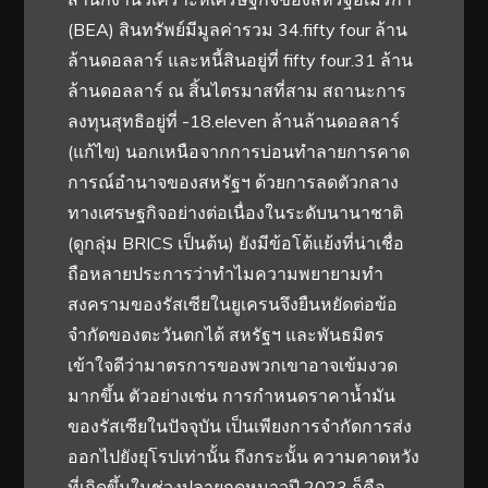
(BEA) สินทรัพย์มีมูลค่ารวม 34.fifty four ล้าน
ล้านดอลลาร์ และหนี้สินอยู่ที่ fifty four.31 ล้าน
ล้านดอลลาร์ ณ สิ้นไตรมาสที่สาม สถานะการ
ลงทุนสุทธิอยู่ที่ -18.eleven ล้านล้านดอลลาร์
(แก้ไข) นอกเหนือจากการบ่อนทำลายการคาด
การณ์อำนาจของสหรัฐฯ ด้วยการลดตัวกลาง
ทางเศรษฐกิจอย่างต่อเนื่องในระดับนานาชาติ
(ดูกลุ่ม BRICS เป็นต้น) ยังมีข้อโต้แย้งที่น่าเชื่อ
ถือหลายประการว่าทำไมความพยายามทำ
สงครามของรัสเซียในยูเครนจึงยืนหยัดต่อข้อ
จำกัดของตะวันตกได้ สหรัฐฯ และพันธมิตร
เข้าใจดีว่ามาตรการของพวกเขาอาจเข้มงวด
มากขึ้น ตัวอย่างเช่น การกำหนดราคาน้ำมัน
ของรัสเซียในปัจจุบัน เป็นเพียงการจำกัดการส่ง
ออกไปยังยุโรปเท่านั้น ถึงกระนั้น ความคาดหวัง
ที่เกิดขึ้นในช่วงปลายฤดูหนาวปี 2023 ก็คือ