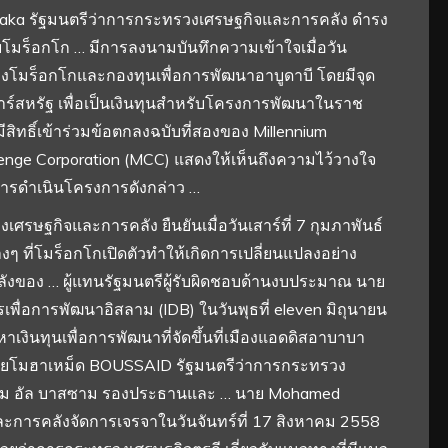
araka รัฐมนตรีว่าการกระทรวงเศรษฐกิจและการคลัง ดำรง
บโมร็อกโก … มีการลงนามบันทึกความเข้าใจเมื่อวัน
่างโมร็อกโกและกองทุนเพื่อการพัฒนาอาบูดาบี โดยมีจุด
าร์สหรัฐ เพื่อเป็นเงินทุนสำหรับโครงการพัฒนาในราช
ีสิทธิ์เข้าร่วมข้อตกลงฉบับที่สองของ Millennium
enge Corporation (MCC) แสดงให้เห็นถึงความไว้วางใจ
รดำเนินโครงการดังกล่าว …
ศรษฐกิจและการคลัง ยืนยันเมื่อวันเสาร์ที่ 7 กุมภาพันธ์
ๆ ที่โมร็อกโกเปิดตัวทำให้เกิดการเปลี่ยนแปลงอย่าง
งของ … ผู้แทนรัฐมนตรีผู้รับผิดชอบด้านงบประมาณ นาย
เพื่อการพัฒนาอิสลาม (IDB) ในวันพุธที่ eleven มิถุนายน
งินทุนเพื่อการพัฒนาที่จัดขึ้นที่เมืองแอดดิสอาบาบา
 นายโมฮาเหม็ด BOUSSAID รัฐมนตรีว่าการกระทรวง
ฮิม อัล บาสซาม รองประธานและ … นาย Mohamed
การคลังจัดการเจรจาในวันจันทร์ที่ 17 สิงหาคม 2558