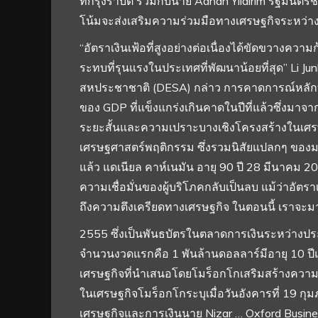
ที่กรุงราบัต ร่วมกับนาย Adnan Yildirim รัฐมนตร
โน้มจะส่งเสริมความร่วมมือทางเศรษฐกิจระหว่
“อัตราเงินเฟ้อที่สูงอย่างต่อเนื่องได้ขัดขวาง
ระทบที่รุนแรงในประเทศที่พัฒนาน้อยที่สุด” Li 
สหประชาชาติ (DESA) กล่าว การคาดการณ์หลักที่เป
ของ GDP ที่แข็งแกร่งเกินคาดในปีที่แล้วซึ่งมา
ระยะสั้นและความเปราะบางเชิงโครงสร้างในเศรษฐก
เศรษฐศาสตร์พฤติกรรม ซึ่งรวมนิสัยแปลกๆ ของมนุษ
แล้ว แดเนียล คาห์เนมัน อายุ 90 ปี 28 มีนาคม 2
ความเชื่อมั่นของผู้บริโภคกลับเป็นลบ แม้ว่าอัตรา
ถึงความตึงเครียดทางเศรษฐกิจ ในตอนนี้ เราจะมาดู
2555 ซึ่งเป็นพันธบัตรในตลาดการเงินระหว่างปร
จำนวนงวดแรกคือ 1 พันล้านดอลลาร์มีอายุ 10 ปี
เศรษฐกิจที่นำเสนอโดยโมร็อกโกเสริมสร้างความเ
ในเศรษฐกิจโมร็อกโกระบุเมื่อวันอังคารที่ 19 ก
เศรษฐกิจและการเงินนาย Nizar … Oxford Busine