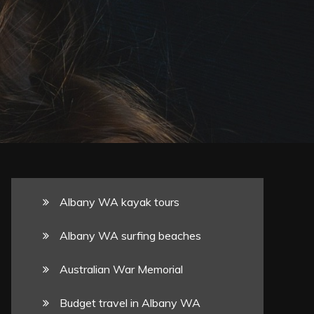
Albany WA kayak tours
Albany WA surfing beaches
Australian War Memorial
Budget travel in Albany WA