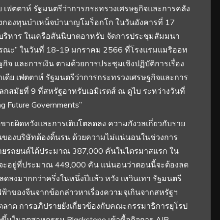
ีย เฟตตาห์ รัฐมนตรีว่าการกระทรวงเศรษฐกิจและการคลัง
องทุนบำเหน็จบำนาญโมร็อกโก ในวันอังคารที่ 17
ริหาร ในเครือสันนิบาตอาหรับ จัดการประชุมสัมมนา
าธารณะ” ในวันที่ 18-19 มกราคม 2566 ที่โรงแรมแมริออท
ิจ และการเงิน ตามด้วยการประชุมเชิงปฏิบัติการเรื่อง
ีย เฟตตาห์ รัฐมนตรีว่าการกระทรวงเศรษฐกิจและการ
มัยที่ 9 ที่สหรัฐอาหรับเอมิเรตส์ ณ ดูไบ ระหว่างวันที่
ing Future Governments”
ดขายผิดหวังและการเติบโตลดลง ความกังวลเกี่ยวกับราย
นของบริษัทต้องดิ้นรน ด้วยความไม่แน่นอนในช่วงการ
ขายรถยนต์ได้ประมาณ 387,000 คันในไตรมาสแรก ใน
าวจะอยู่ที่ประมาณ 449,000 คัน แน่นอนว่าตอนนี้จะต้องลด
งมากกว่าครึ่งในหนึ่งปีแล้ว หวัง เหวินเทา รัฐมนตรี
้าของจีนจากข้อกล่าวหาเรื่องความจุเกินจากสหรัฐฯ
ตลาด การอภิปรายยังเกี่ยวข้องกับคณะกรรมาธิการยุโรป
ิดขึ้นในอุตสาหกรรม Blackstone เข้าซื้อกิจการ AIR