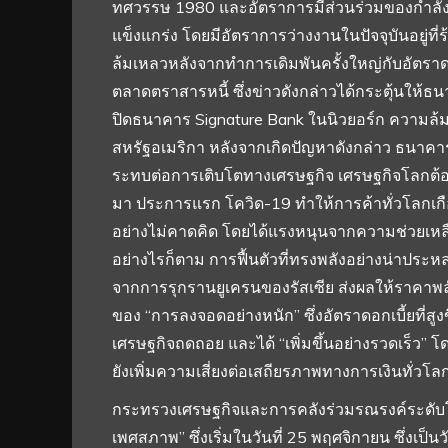
ทศวรรษ 1980 และอัตราการมีส่วนร่วมของกำลังแร
แข็งแกร่ง โดยมีอัตราการว่างงานในปัจจุบันอยู่ที่ร
ล้มเหลวหลังจากทำการเดิมพันครั้งใหญ่กับอัตรา
ตลาดตราสารหนี้ ซึ่งข่าวดังกล่าวได้กระตุ้นให้
ปิดธนาคาร Signature Bank ในนิวยอร์ก ความล้ม
สหรัฐอเมริกา หลังจากเกิดปัญหาดังกล่าว ธนาคา
ระทบต่อการเติบโตทางเศรษฐกิจ เศรษฐกิจโลกต้องเผ
มา ประการแรก โควิด-19 ทำให้การค้าทั่วโลกเกือ
อย่างไม่คาดคิด โดยได้แรงหนุนจากความช่วยเห
อย่างไรก็ตาม การฟื้นตัวที่ทรงพลังอย่างน่าประหล
จากการรุกรานยูเครนของรัสเซีย ส่งผลให้ราคาพลั
ของ “การลงจอดอย่างหนัก” ซึ่งอัตราดอกเบี้ยที่
เศรษฐกิจถดถอย และได้ “เพิ่มขึ้นอย่างรวดเร็ว” โ
ยังเพิ่มความเสี่ยงต่อเสถียรภาพทางการเงินทั่วโล
กระทรวงเศรษฐกิจและการคลังร่วมรณรงค์ระดับโ
เพศสภาพ” ซึ่งเริ่มในวันที่ 25 พฤศจิกายน ซึ่งเป็