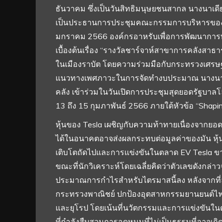
ธันวาคม ซึ่งเป็นวันสิทธิมนุษยชนสากล นางนาเด
เป็นประธานการประชุมคณะกรรมการบริหารของก
มกราคม 2566 องค์กรอาหรับเพื่อการพัฒนาการบ
เบื้องต้นเรื่อง “รางวัลชาร์จาห์สาขาการคลังส
ในเมืองราบัต โดยความร่วมมือกับกระทรวงเศรษฐก
แนวทางเพศภาวะในการจัดทำงบประมาณ นางนาเด
คลัง เข้าร่วมในวันเปิดการประชุมสุดยอดรัฐบาลโลกส
13 ถึง 15 กุมภาพันธ์ 2566 ภายใต้หัวข้อ “Shap
หุ้นของ Tesla เผชิญกับความท้าทายเนื่องจากยอ
ได้ในอนาคตอาจส่งผลกระทบต่อมูลค่าของมัน หุ้
เติบโตถัดไปและการแข่งขันในตลาด EV Tesla 
ขณะที่นักวิเคราะห์โดยเฉลี่ยคิดว่าตัวเลขดังกล่
ประมาณการกำไรสำหรับไตรมาสนี้ลง หลังจากที่ลดล
กระทรวงพาณิชย์ ปกป้องอุตสาหกรรมยานยนต์ไฟฟ
และยุโรป โดยเน้นที่นวัตกรรมและการแข่งขันใน
ที่กำลังสืบสวนการอุดหนุนที่ไม่เป็นธรรมที่อาจเก