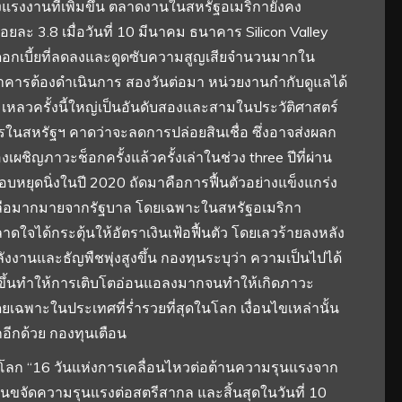
งงานที่เพิ่มขึ้น ตลาดงานในสหรัฐอเมริกายังคง
้อยละ 3.8 เมื่อวันที่ 10 มีนาคม ธนาคาร Silicon Valley
ดอกเบี้ยที่ลดลงและดูดซับความสูญเสียจำนวนมากใน
ธนาคารต้องดำเนินการ สองวันต่อมา หน่วยงานกำกับดูแลได้
เหลวครั้งนี้ใหญ่เป็นอันดับสองและสามในประวัติศาสตร์
รในสหรัฐฯ คาดว่าจะลดการปล่อยสินเชื่อ ซึ่งอาจส่งผลก
ชิญภาวะช็อกครั้งแล้วครั้งเล่าในช่วง three ปีที่ผ่าน
บหยุดนิ่งในปี 2020 ถัดมาคือการฟื้นตัวอย่างแข็งแกร่ง
ลือมากมายจากรัฐบาล โดยเฉพาะในสหรัฐอเมริกา
าดใจได้กระตุ้นให้อัตราเงินเฟ้อฟื้นตัว โดยเลวร้ายลงหลัง
งงานและธัญพืชพุ่งสูงขึ้น กองทุนระบุว่า ความเป็นไปได้
สูงขึ้นทำให้การเติบโตอ่อนแอลงมากจนทำให้เกิดภาวะ
ดยเฉพาะในประเทศที่ร่ำรวยที่สุดในโลก เงื่อนไขเหล่านั้น
กอีกด้วย กองทุนเตือน
ลก “16 วันแห่งการเคลื่อนไหวต่อต้านความรุนแรงจาก
นวันขจัดความรุนแรงต่อสตรีสากล และสิ้นสุดในวันที่ 10