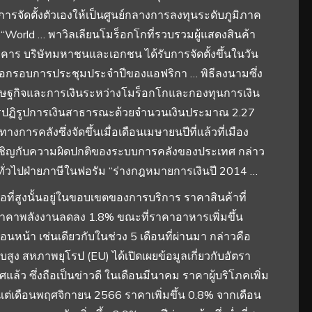
ัดตั้งตัวเองให้เป็นศูนย์กลางการลงทุนระดับภูมิภาค
 “World … พาวิลเลียนโมร็อกโกที่รวบรวมผู้แสดงสินค้า
าร บริษัทมหาชนและเอกชน ได้รับการจัดตั้งขึ้นในวัน
 นอกรอบการประชุมประจำปีของแอฟริกา … พิธีลงนามซึ่ง
งเศรษฐกิจและการเงินระหว่างโมร็อกโกและกองทุนการเงิน
ารปฏิรูปการเงินสาธารณะด้วยจำนวนเงินประมาณ 2.27
การคลังซึ่งจัดขึ้นเมื่อเดือนเมษายนปีที่แล้วที่เมือง
ผชิญกับความผิดปกติของระบบการคลังของประเทศ กล่าว
ทั่วไปฝ่ายภาษีในฟอรัม “ร่างกฎหมายการเงินปี 2014 …
ฟ้อที่สูงนั้นอยู่ในขอบเขตของการบริการ ราคาสินค้าที่
า ราคาพลังงานลดลง 1.8% ขณะที่ราคาอาหารเพิ่มขึ้น
อนหน้า เช่นเดียวกับในช่วง 5 เดือนที่ผ่านมา กล่าวคือ
สูง สหภาพยุโรป (EU) ได้เปิดเผยข้อมูลเกี่ยวกับอัตรา
้ว ซึ่งถือเป็นข่าวดี ในเดือนมีนาคม ราคาผู้บริโภคเพิ่ม
ั้งแต่เดือนพฤศจิกายน 2566 ราคาเพิ่มขึ้น 0.8% จากเดือน