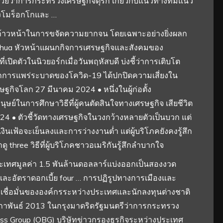
ีช่วยว่าการกระทรวงเศรษฐกิจตุรกี เกี่ยวกับแนวทางที่มีแนว
างโมร็อกโกและ …
ความก้าวหน้าในการขจัดความยากจน โดยเฉพาะอย่างยิ่งผลก
Junhua หัวหน้าแผนกกิจการเศรษฐกิจและสังคมของ
ิดตัวในนิวยอร์กเมื่อวันพฤหัสบดี บ่งชี้ว่าการเติบโต
จากการแพร่ระบาดของโควิด-19 ได้ปกปิดความเสี่ยงใน
ิจโลก 27 มีนาคม 2024 • หนึ่งในผู้ก่อตั้ง
ย์ในการศึกษาวิธีที่ผู้คนตัดสินใจทางเศรษฐกิจ เสียชีวิต
024 • ตัวชี้วัดทางเศรษฐกิจในวงกว้างหลายตัวเป็นบวก แต่
เงินเฟ้อจะเย็นลงและการว่างงานต่ำ แต่ผู้บริโภคยังคงรู้สึก
 three วิธีที่ผู้บริโภคชาวอเมริกันรู้สึกลำบากใจ
ะเทศมูลค่า 1.5 พันล้านดอลลาร์แบ่งออกเป็นสองงวด
และอัตราดอกเบี้ย four … การปฏิรูปทางการเมืองและ
ชื่อมั่นขององค์กรระหว่างประเทศและนักลงทุนต่างชาติ
ุมภาพันธ์ 2013 ในกรุงมาดริดรัฐมนตรีว่าการกระทรวง
ss Group (OBG) บริษัทข่าวกรองธุรกิจระหว่างประเทศ