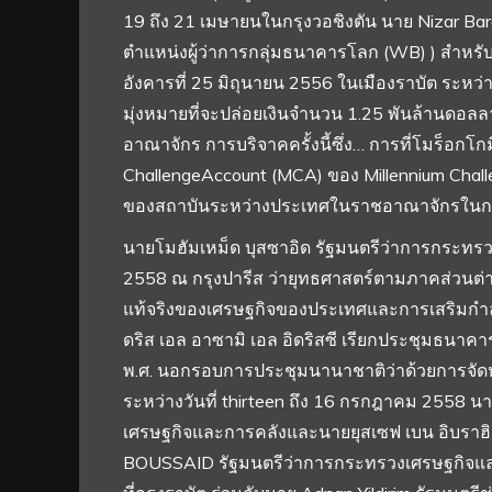
19 ถึง 21 เมษายนในกรุงวอชิงตัน นาย Nizar B
ตำแหน่งผู้ว่าการกลุ่มธนาคารโลก (WB) ) สำหรั
อังคารที่ 25 มิถุนายน 2556 ในเมืองราบัต ระหว
มุ่งหมายที่จะปล่อยเงินจำนวน 1.25 พันล้านดอลล
อาณาจักร การบริจาคครั้งนี้ซึ่ง… การที่โมร็อกโกม
ChallengeAccount (MCA) ของ Millennium Chall
ของสถาบันระหว่างประเทศในราชอาณาจักรในกา
นายโมฮัมเหม็ด บุสซาอิด รัฐมนตรีว่าการกระทรวงเ
2558 ณ กรุงปารีส ว่ายุทธศาสตร์ตามภาคส่วนต่าง
แท้จริงของเศรษฐกิจของประเทศและการเสริมกำลั
ดริส เอล อาซามิ เอล อิดริสซี เรียกประชุมธนาคาร
พ.ศ. นอกรอบการประชุมนานาชาติว่าด้วยการจัดหาเ
ระหว่างวันที่ thirteen ถึง 16 กรกฎาคม 2558
เศรษฐกิจและการคลังและนายยุสเซฟ เบน อิบรา
BOUSSAID รัฐมนตรีว่าการกระทรวงเศรษฐกิจและ