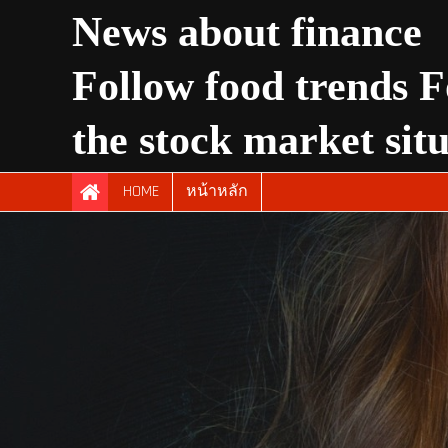
Skip
News about finance
to
content
Follow food trends F
the stock market sit
HOME
หน้าหลัก