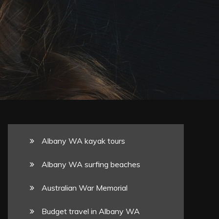
Albany WA kayak tours
Albany WA surfing beaches
Australian War Memorial
Budget travel in Albany WA