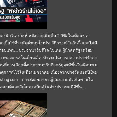
องนักวิเคราะห์ หลังจากเพิ่มขึ้น 2.9% ในเดือนธ.ค.
บี้ยไว้ที่ระดับต่ำสุดเป็นประวัติการณ์ในวันนี้ และไม่มี
อบแทน… ประธานาธิบดีโจ ไบเดน ผู้นำสหรัฐ เตรียม
าคองเกรสในเดือนมี.ค. ซึ่งจะเป็นการกล่าวปราศรัยต่อ
อนที่การเลือกตั้งประธานาธิบดีสหรัฐจะมีขึ้นในเดือนพ.ย.
คาดการณ์ไว้ในเดือนมกราคม เนื่องจากช่วงวันหยุดปีใหม่
nvesting.com – การส่งออกของญี่ปุ่นขยายตัวเกินคาดใน
นต์และอิเล็กทรอนิกส์ในต่างประเทศที่ดีขึ้น…