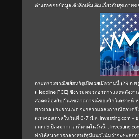
ต่างรอคอยข้อมูลเชิงลึกเพิ่มเติมเกี่ยวกับสุขภาพ
กระทรวงพาณิชย์สหรัฐเปิดเผยเมื่อวานนี้ (29 ก.พ.
(Headline PCE) ซึ่งรวมหมวดอาหารและพลังงาน ปรับ
สอดคล้องกับตัวเลขคาดการณ์ของนักวิเคราะห์ หลั
พาวเวล ประธานเฟด จะกล่าวแถลงการณ์รอบครึ่ง
สภาคองเกรสในวันที่ 6-7 มี.ค. Investing.com – ธ
เวลา 5 ปีลงมากกว่าที่คาดในวันนี้… Investing.co
ทำให้ธนาคารกลางสหรัฐมีแนวโน้มว่าจะชะลอการ