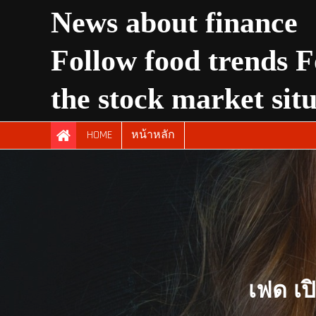
Skip
News about finance
to
content
Follow food trends F
the stock market sit
HOME
หน้าหลัก
เฟด เป