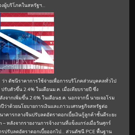
ของผู้บริโภคในสหรัฐฯ…
) ว่า ดัชนีราคาการใช้จ่ายเพื่อการบริโภคส่วนบุคคลทั่วไป
ตัวขึ้น 2.4% ในเดือนม.ค. เมื่อเทียบรายปี ซึ่ง
งจากเพิ่มขึ้น 2.6% ในเดือนธ.ค. นอกจากนี้ นายเจอโรม
ปีว่าด้วยนโยบายการเงินและภาวะเศรษฐกิจสหรัฐต่อ
นาคารกลางจีนปรับลดอัตราดอกเบี้ยเงินกู้ลูกค้าชั้นดีระยะ
m – หลังจากรายงานการจ้างงานที่แข็งแกร่งเมื่อวันศุกร์
ปรับลดอัตราดอกเบี้ยออกไป… ส่วนดัชนี PCE พื้นฐาน