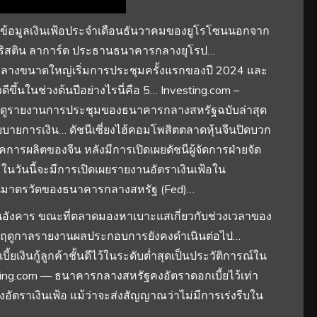
ผยข้อมูลเงินเฟ้อประจำเดือนธันวาคมของยูโรโซนนอกจาก
คริสติน ลาการ์ด ประธานธนาคารกลางยุโรป…
รกลางขนาดใหญ่เริ่มการประชุมครั้งแรกของปี 2024 และ
ีขึ้นในช่วงต้นปีอย่างไรนี่คือ 5… Investing.com –
จับตาดูรายงานการประชุมของธนาคารกลางสหรัฐฉบับล่าสุด
โยบายการเงิน… ดัชนีเซี่ยงไฮ้คอมโพสิตตลาดหุ้นจีนปิดบวก
าคการผลิตของจีน หลังมีการเปิดเผยดัชนีผู้จัดการฝ่ายจัด
 ในวันนี้จะมีการเปิดเผยรายงานอัตราเงินเฟ้อใน
่งในมาตรวัดของธนาคารกลางสหรัฐ (Fed)…
วันอังคาร ขณะที่ตลาดมองหาเบาะแสเกี่ยวกับช่วงเวลาของ
 ฤดูกาลรายงานผลประกอบการยังคงดำเนินต่อไป…
เงินกู้ลูกค้าชั้นดีไว้ในระดับต่ำสุดเป็นประวัติการณ์ใน
ting.com — ธนาคารกลางสหรัฐคงอัตราดอกเบี้ยไว้เท่า
งอัตราเงินเฟ้อ แม้ว่าจะส่งสัญญาณว่าไม่มีการเร่งรีบใน