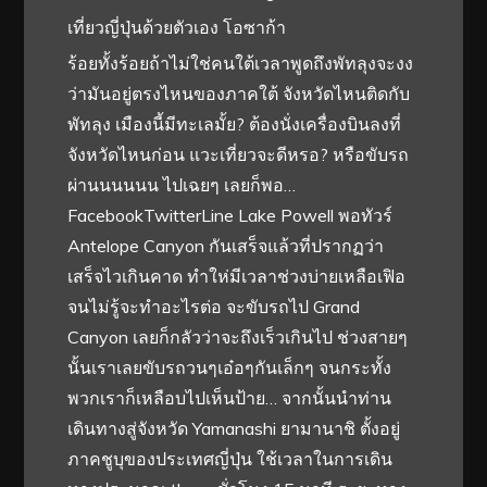
เที่ยวญี่ปุ่นด้วยตัวเอง โอซาก้า
ร้อยทั้งร้อยถ้าไม่ใช่คนใต้เวลาพูดถึงพัทลุงจะงง
ว่ามันอยู่ตรงไหนของภาคใต้ จังหวัดไหนติดกับ
พัทลุง เมืองนี้มีทะเลมั้ย? ต้องนั่งเครื่องบินลงที่
จังหวัดไหนก่อน แวะเที่ยวจะดีหรอ? หรือขับรถ
ผ่านนนนนน ไปเฉยๆ เลยก็พอ…
FacebookTwitterLine Lake Powell พอทัวร์
Antelope Canyon กันเสร็จแล้วที่ปรากฏว่า
เสร็จไวเกินคาด ทำให่มีเวลาช่วงบ่ายเหลือเฟิอ
จนไม่รู้จะทำอะไรต่อ จะขับรถไป Grand
Canyon เลยก็กลัวว่าจะถึงเร็วเกินไป ช่วงสายๆ
นั้นเราเลยขับรถวนๆเอ๋อๆกันเล็กๆ จนกระทั้ง
พวกเราก็เหลือบไปเห็นป้าย… จากนั้นนำท่าน
เดินทางสู่จังหวัด Yamanashi ยามานาชิ ตั้งอยู่
ภาคชูบุของประเทศญี่ปุ่น ใช้เวลาในการเดิน