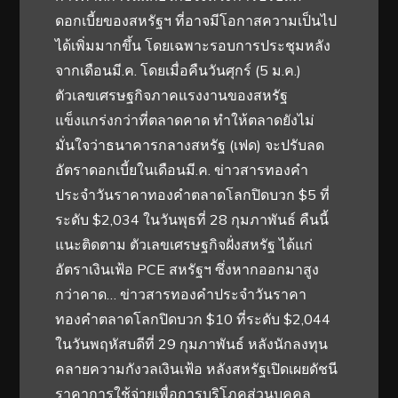
ดอกเบี้ยของสหรัฐฯ ที่อาจมีโอกาสความเป็นไป
ได้เพิ่มมากขึ้น โดยเฉพาะรอบการประชุมหลัง
จากเดือนมี.ค. โดยเมื่อคืนวันศุกร์ (5 ม.ค.)
ตัวเลขเศรษฐกิจภาคแรงงานของสหรัฐ
แข็งแกร่งกว่าที่ตลาดคาด ทำให้ตลาดยังไม่
มั่นใจว่าธนาคารกลางสหรัฐ (เฟด) จะปรับลด
อัตราดอกเบี้ยในเดือนมี.ค. ข่าวสารทองคำ
ประจำวันราคาทองคำตลาดโลกปิดบวก $5 ที่
ระดับ $2,034 ในวันพุธที่ 28 กุมภาพันธ์ คืนนี้
แนะติดตาม ตัวเลขเศรษฐกิจฝั่งสหรัฐ ได้แก่
อัตราเงินเฟ้อ PCE สหรัฐฯ ซึ่งหากออกมาสูง
กว่าคาด… ข่าวสารทองคำประจำวันราคา
ทองคำตลาดโลกปิดบวก $10 ที่ระดับ $2,044
ในวันพฤหัสบดีที่ 29 กุมภาพันธ์ หลังนักลงทุน
คลายความกังวลเงินเฟ้อ หลังสหรัฐเปิดเผยดัชนี
ราคาการใช้จ่ายเพื่อการบริโภคส่วนบุคคล