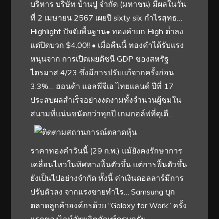
บริหาร บริษัท บ้านปู จำกัด (มหาชน) มีผลในวัน
ที่ 2 เมษายน 2567 เผยปี sixty six กำไรสุทธ…
Highlight ปัจจัยพื้นฐาน• ทองคํายก High ต่ําลง
แต่ปิดบวก $4.00!! • เมื่อคืนนี้ ทองคําได้รับแรง
หนุนจาก การเปิดเผยดัชนี GDP ของสหรัฐ
ไตรมาส 4/23 ซึ่งมีการปรับแก้จากครั้งก่อน
3.3%… ฮอนด้า แอลพีจีเอ ไทยแลนด์ ปีที่ 17
ประสบผลสำเร็จอย่างงดงามทั้งจำนวนผู้ชมใน
สนามที่แน่นขนัดกว่าทุกปี เกมกอล์ฟที่ดุเดื…
ราคาทองคําวันนี้ (29 ก.พ.) แม้ยังคงรักษาการ
เคลื่อนไหวในทิศทางฟื้นตัวขึ้น แต่การฟื้นตัวขึ้น
ยังเป็นไปอย่างจํากัด ทั้งนี้ ค่าเงินดอลลาร์มีการ
ปรับตัวลง จากแรงขายทําไร… Samsung บุก
ตลาดลูกค้าองค์กรด้วย “Galaxy for Work” ครั้ง